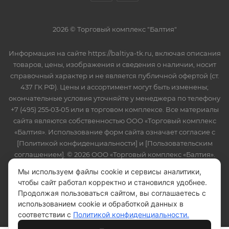
2026 © Торговый комплекс "Балтия"
Информация на сайте https://baltiya-tk.ru, включая описания
товаров, цены, изображения и сведения о наличии, носит
справочный характер и не является публичной офертой (ст.
437 ГК РФ). Цены и ассортимент могут быть изменены;
окончательные условия уточняйте у менеджера по телефону
+7 (495) 255‑03‑05 или в торговом комплексе. Все материалы
сайта являются собственностью ООО «Торговый комплекс
«Балтия». Использование форм сайта означает согласие с
[Политикой конфиденциальности] и [Пользовательским
соглашением]. © 2026 ООО «Торговый комплекс «Балтия».
ОГРН 1095024006549, ИНН 5024107707.
Мы используем файлы cookie и сервисы аналитики,
чтобы сайт работал корректно и становился удобнее.
Продолжая пользоваться сайтом, вы соглашаетесь с
использованием cookie и обработкой данных в
соответствии с
Политикой конфиденциальности.