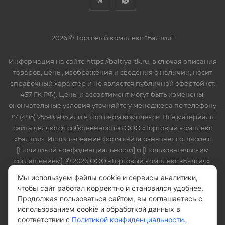
2026 © Торговый комплекс "Балтия"
Информация на сайте https://baltiya-tk.ru, включая описания
товаров, цены, изображения и сведения о наличии, носит
справочный характер и не является публичной офертой (ст.
437 ГК РФ). Цены и ассортимент могут быть изменены;
окончательные условия уточняйте у менеджера по телефону
+7 (495) 255‑03‑05 или в торговом комплексе. Все материалы
сайта являются собственностью ООО «Торговый комплекс
«Балтия». Использование форм сайта означает согласие с
[Политикой конфиденциальности] и [Пользовательским
соглашением]. © 2026 ООО «Торговый комплекс «Балтия».
ОГРН 1095024006549, ИНН 5024107707.
Мы используем файлы cookie и сервисы аналитики,
чтобы сайт работал корректно и становился удобнее.
Продолжая пользоваться сайтом, вы соглашаетесь с
использованием cookie и обработкой данных в
соответствии с
Политикой конфиденциальности.